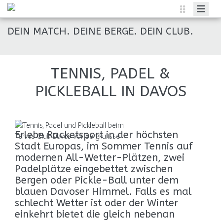
HOME
DEIN MATCH. DEINE BERGE. DEIN CLUB.
MITGLIED WERDEN
RESERVIER EINEN PLATZ
TENNIS, PADEL &
INTERCLUB
PICKLEBALL IN DAVOS
GALERIE
JUNIOREN
Erlebe Racketsport in der höchsten
ÜBER UNS
Stadt Europas, im Sommer Tennis auf
modernen All-Wetter-Plätzen, zwei
Padelplätze eingebettet zwischen
Bergen oder Pickle-Ball unter dem
blauen Davoser Himmel. Falls es mal
schlecht Wetter ist oder der Winter
einkehrt bietet die gleich nebenan