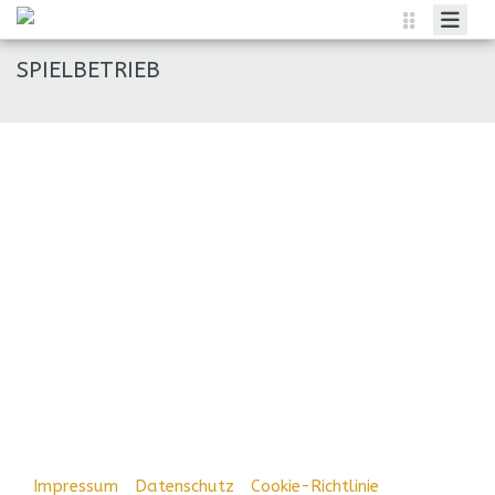
HOME
SPIELBETRIEB
MITGLIED WERDEN
RESERVIER EINEN PLATZ
INTERCLUB
GALERIE
JUNIOREN
ÜBER UNS
Impressum
|
Datenschutz
|
Cookie-Richtlinie
|