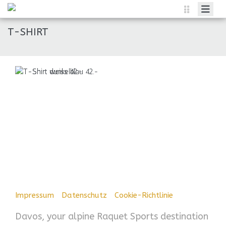
HOME
T-SHIRT
MITGLIED WERDEN
RESERVIER EINEN PLATZ
INTERCLUB
GALERIE
JUNIOREN
ÜBER UNS
Impressum
|
Datenschutz
|
Cookie-Richtlinie
|
Davos, your alpine Raquet Sports destination